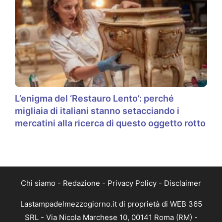
L’enigma del ‘Restauro Lento’: perché
migliaia di italiani stanno setacciando i
mercatini alla ricerca di questo oggetto rotto
Chi siamo
-
Redazione
-
Privacy Policy
-
Disclaimer
Lastampadelmezzogiorno.it di proprietà di WEB 365
SRL - Via Nicola Marchese 10, 00141 Roma (RM) -