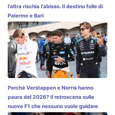
l’altra rischia l’abisso. Il destino folle di
Palermo e Bari
Perché Verstappen e Norris hanno
paura del 2026? Il retroscena sulle
nuove F1 che nessuno vuole guidare