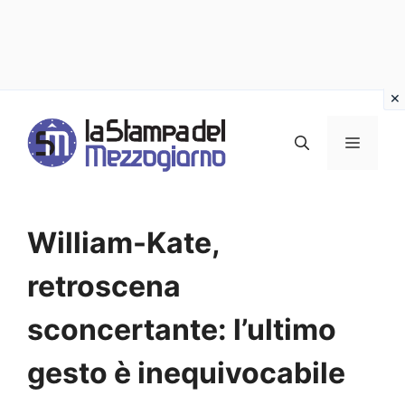
Vai
al
MENU
contenuto
William-Kate,
retroscena
sconcertante: l’ultimo
gesto è inequivocabile