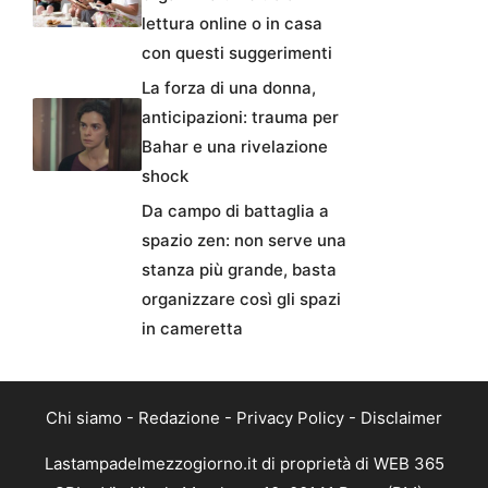
lettura online o in casa
con questi suggerimenti
La forza di una donna,
anticipazioni: trauma per
Bahar e una rivelazione
shock
Da campo di battaglia a
spazio zen: non serve una
stanza più grande, basta
organizzare così gli spazi
in cameretta
Chi siamo
-
Redazione
-
Privacy Policy
-
Disclaimer
Lastampadelmezzogiorno.it di proprietà di WEB 365