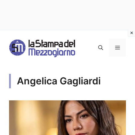
Vai
al
MENU
contenuto
Angelica Gagliardi